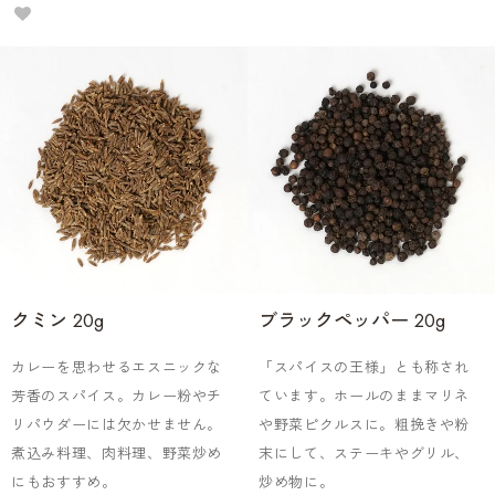
クミン 20g
ブラックペッパー 20g
カレーを思わせるエスニックな
「スパイスの王様」とも称され
芳香のスパイス。カレー粉やチ
ています。ホールのままマリネ
リパウダーには欠かせません。
や野菜ピクルスに。粗挽きや粉
煮込み料理、肉料理、野菜炒め
末にして、ステーキやグリル、
にもおすすめ。
炒め物に。