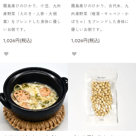
霧島産ひのひかり、小豆、九州
霧島産ひのひかり、古代米、九
産野菜（えのき・人参・大根
州産野菜（椎茸・キャベツ・か
葉）をブレンドした身体に優し
ぼちゃ）をブレンドした身体に
いお粥です。
優しいお粥です。
1,026円(税込)
1,026円(税込)