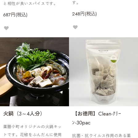
す。
と相性が良いスパイスです。
248円(税込)
687円(税込)
火鍋（3～4人分）
【お徳用】Clean-ｸﾘｰ
ﾝ-30pac
薬膳小町オリジナルの火鍋キッ
トです。花椒をふんだんに使用
抗菌・抗ウイルス作用のある薬