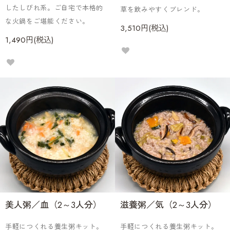
したしびれ系。ご自宅で本格的
草を飲みやすくブレンド。
な火鍋をご堪能ください。
3,510円(税込)
1,490円(税込)
美人粥／血（2～3人分）
滋養粥／気（2～3人分）
手軽につくれる養生粥キット。
手軽につくれる養生粥キット。