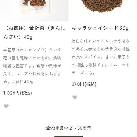
【お徳用】金針菜（きんし
キャラウェイシード 20g
んさい）40g
淡白な味わいのキャベツや甘み
のある人参などのサラダと相性
本萱草（ホンカンゾウ）という
が良いスパイス。甘いお菓子と
花の蕾を乾燥させたもの。食物
の相性も抜群です。フルーツや
繊維も豊富です。食感や風味が
チーズにも。
良く、スープや炒め物におすす
め。お徳用40g。
370円(税込)
1,026円(税込)
全
93
商品中
21 - 30
表示