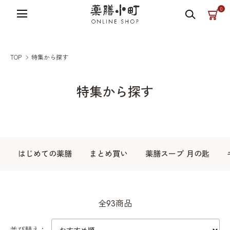
薬膳小町の公式オンラインショップ
0
TOP
特集から探す
特集から探す
カテゴリー一覧
はじめての薬膳
まとめ買い
薬膳スープ 月の匙
全93商品