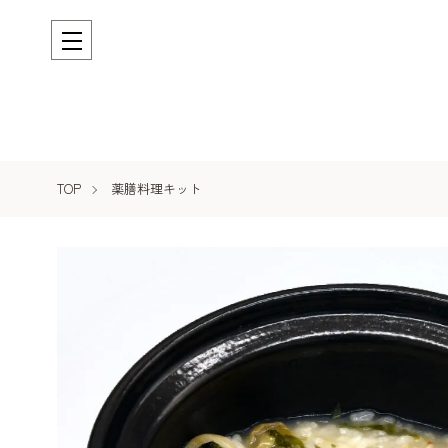
爽涼粥／水（2～3人分）の通販
TOP
薬膳料理キット