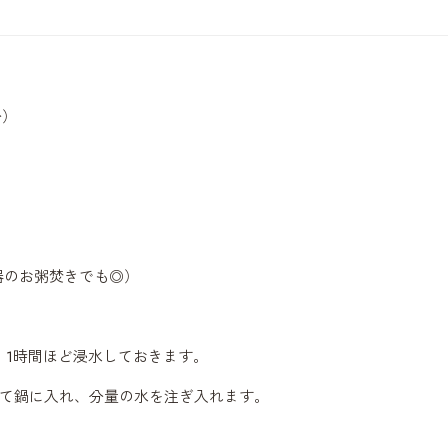
分）
器のお粥焚きでも◎）
、
1
時間ほど浸水しておきます。
て鍋に入れ、分量の水を注ぎ入れます。