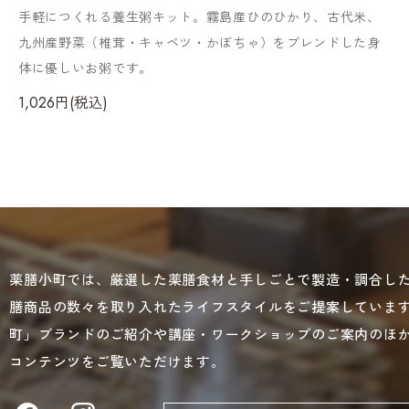
手軽につくれる養生粥キット。霧島産ひのひかり、古代米、
九州産野菜（椎茸・キャベツ・かぼちゃ）をブレンドした身
体に優しいお粥です。
1,026円(税込)
薬膳小町では、厳選した薬膳食材と手しごとで製造・調合し
膳商品の数々を取り入れたライフスタイルをご提案していま
町」ブランドのご紹介や講座・ワークショップのご案内のほ
コンテンツをご覧いただけます。