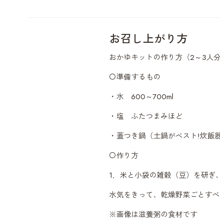
お召し上がり方
おかゆキットの作り方（2～3人
〇準備するもの
・水
600
～
700ml
・塩 ふたつまみほど
・蓋つき鍋（土鍋がベスト!炊飯
〇作り方
1．米と小袋の雑穀（豆）を研ぎ
水気をきって、乾燥野菜ごとすべ
※画像は滋養粥の食材です