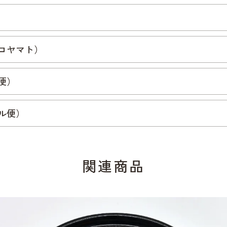
コヤマト）
便）
ル便）
関連商品