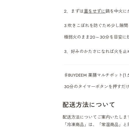
2．まずは
蓋をせずに
鍋を中火に
3
.
吹きこぼれを防ぐため少し隙間
極弱火のまま
20
～
30
分を目安に
3．好みのかたさになれば火を止
♯BUYDEEM 薬膳マルチポット(1.5
30分のタイマーボタンを押すだ
配送方法について
配送方法についてご案内いたしま
「冷凍商品」は、「常温商品」と