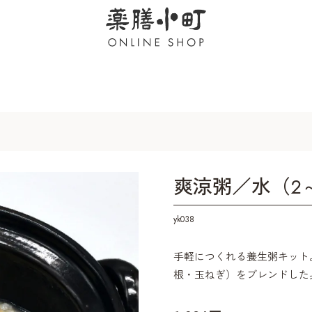
爽涼粥／水（2
yk038
手軽につくれる養生粥キット
根・玉ねぎ）をブレンドした