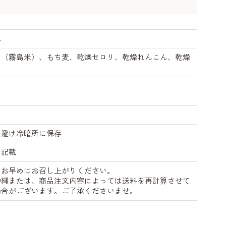
水
り（霧島米）、もち麦、乾燥セロリ、乾燥れんこん、乾燥
を避け冷暗所に保存
ジ記載
はお早めにお召し上がりください。
沖縄または、商品注文内容によっては送料を再計算させて
場合がございます。ご了承くださいませ。