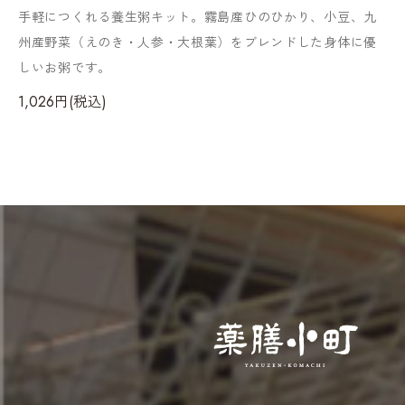
手軽につくれる養生粥キット。霧島産ひのひかり、小豆、九
州産野菜（えのき・人参・大根葉）をブレンドした身体に優
しいお粥です。
1,026円(税込)