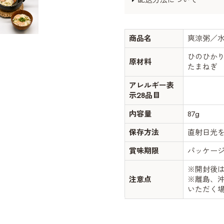
配送方法について
商品名
爽涼粥／
ひのひか
原材料
たまねぎ
アレルギー表
示28品目
内容量
87g
保存方法
直射日光
賞味期限
パッケー
※開封後
注意点
※離島、
いただく