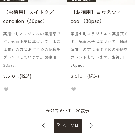
【お徳用】スイドク／
【お徳用】ヨウネツ／
condition（30pac）
cool（30pac）
薬膳小町オリジナルの薬膳茶で
薬膳小町オリジナルの薬膳茶で
す。気血水学に基づいて「水毒
す。気血水学に基づいて「陽熱
体質」の方におすすめの薬膳を
体質」の方におすすめの薬膳を
ブレンドしています。お徳用
ブレンドしています。お徳用
30pac。
30pac。
3,510円(税込)
3,510円(税込)
全
21
商品中
11 - 20
表示
2
ページ目